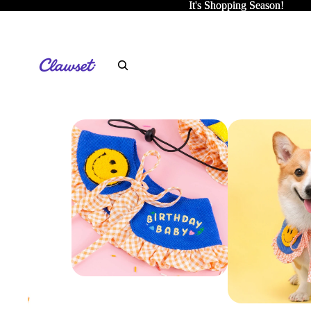
It's Shopping Season!
It's Shopping Season!