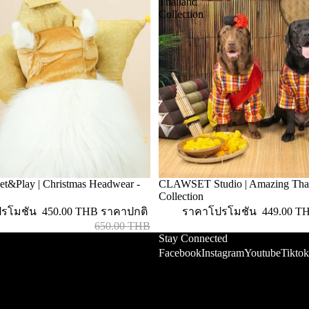
Thailand
Collection
&Play | Christmas Headwear -
CLAWSET Studio | Amazing Tha
ลดราคา
Collection
ปรโมชัน
450.00 THB
ราคาปกติ
ราคาโปรโมชัน
449.00 T
650.00 THB
Stay Connected
Facebook
Instagram
Youtube
Tiktok