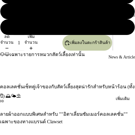
L
Our Distributor
XL
ลด
เพิ่ม
จำนวน
จำนวน
เพิ่มลงในตะกร้าสินค้า
🐶😺เฉพาะรายการหมวกสัตว์เลี้ยงเท่านั้น
News & Article
คอลเลคชั่นเซ็ทคู่เจ้าของกับสัตว์เลี้ยงสุดน่ารักสำหรับหน้าร้อน (ทั้ง
ปี) 🌅🌤️⛱️
เพิ่มเติม
เปิด
เปิด
เปิด
ลายผ้าออกแบบพิเศษสำหรับ ""อิตาเลี่ยนซัมเมอร์คอลเลคชั่น""
รูปภาพ
รูปภาพ
รูปภาพ
เฉพาะของทางแบรนด์ Clawset
แบบ
แบบ
แบบ
เต็ม
เต็ม
เต็ม
หน้า
หน้า
หน้า