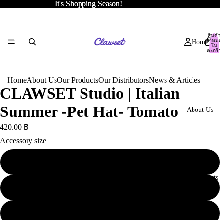
It's Shopping Season!
It's Shopping Season!
สินค้
ทั้งหม
Home
ใน
ตะกร้
สินค้า
0
Home
About Us
Our Products
Our Distributors
News & Articles
CLAWSET Studio | Italian
Summer -Pet Hat- Tomato
About Us
420.00 ฿
Accessory size
XS
Our Products
S
M