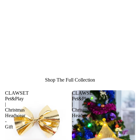
Shop The Full Collection
CLAWSET
CLAWSET
Pet&Play
Pet&Play
|
|
Christmas
Christmas
Headwear
Headwear
-
-
Gift
Star