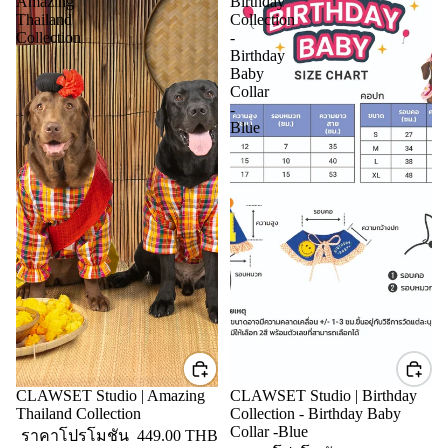
Amazing
Birthday
Thailand
Collection
Collection
-
Birthday
Baby
Collar
-
Blue
CLAWSET Studio | Amazing
CLAWSET Studio | Birthday
ลดราคา
Thailand Collection
Collection - Birthday Baby
Collar -Blue
ราคาโปรโมชัน
449.00 THB