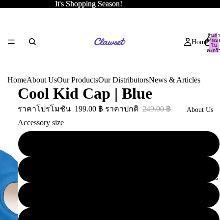
It's Shopping Season!
It's Shopping Season!
สินค้
ทั้งหม
Home
ใน
ตะกร้
สินค้า
0
Home
About Us
Our Products
Our Distributors
News & Articles
Cool Kid Cap | Blue
ราคาโปรโมชัน
199.00 ฿
ราคาปกติ
249.00 ฿
About Us
Accessory size
XS
S
Our Products
M