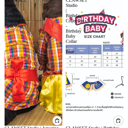
CLAWSET
CLAWSET
Studio
Studio
|
|
Amazing
Birthday
Thailand
Collection
Collection
-
Birthday
Baby
Collar
-
Blue