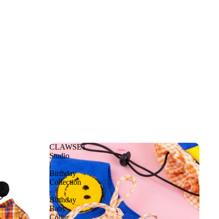
CLAWSET
Studio
|
Birthday
Collection
-
Birthday
Baby
Collar