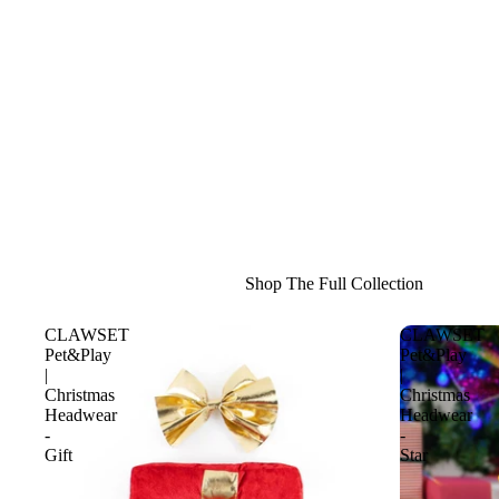
Shop The Full Collection
CLAWSET
CLAWSET
Pet&Play
Pet&Play
|
|
Christmas
Christmas
Headwear
Headwear
-
-
Gift
Star