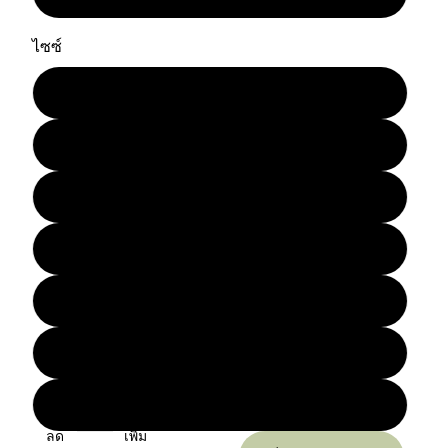
ไซซ์
XXS
XS
S
M
L
XL
XXL
ลด
เพิ่ม